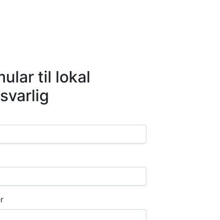
lar til lokal
varlig
r