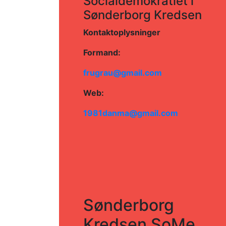
Socialdemokratiet i
Sønderborg Kredsen
Kontaktoplysninger
Formand:
frugrau@gmail.com
Web:
1981danma@gmail.com
Sønderborg
Kredsen SoMe