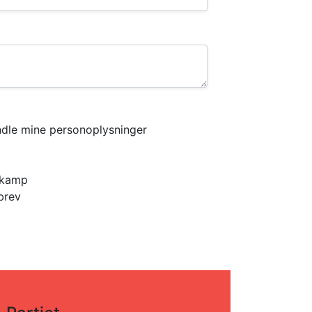
ndle mine personoplysninger
lgkamp
brev