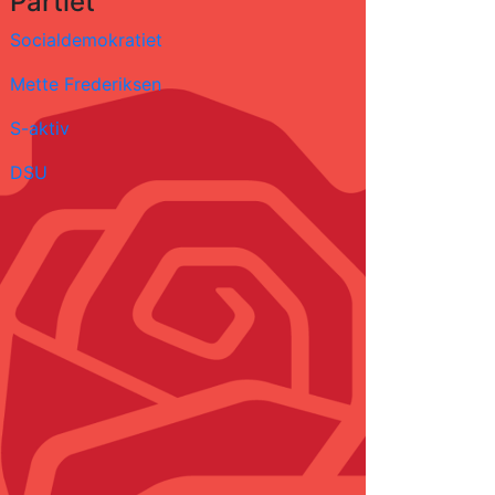
Partiet
Socialdemokratiet
Mette Frederiksen
S-aktiv
DSU