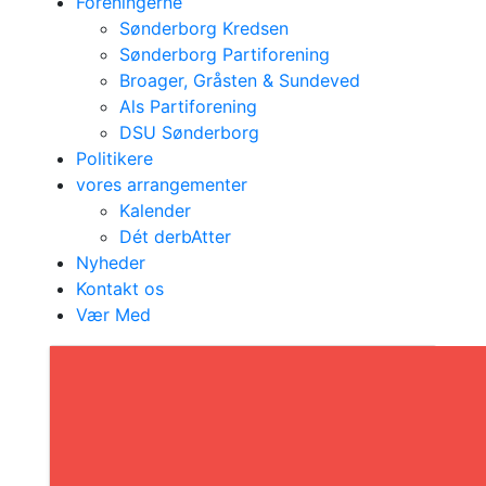
Foreningerne
Sønderborg Kredsen
Sønderborg Partiforening
Broager, Gråsten & Sundeved
Als Partiforening
DSU Sønderborg
Politikere
vores arrangementer
Kalender
Dét derbAtter
Nyheder
Kontakt os
Vores
Vær Med
Arrangementer