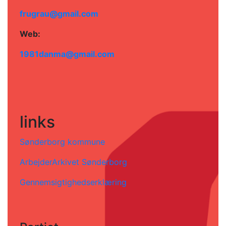
frugrau@gmail.com
Web:
1981danma@gmail.com
links
Sønderborg kommune
ArbejderArkivet Sønderborg
Gennemsigtighedserklæring