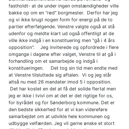
fastholdt- at de under ingen omstændigheder ville
bakke op om en "rød" borgmester. Derfor har jeg
og vi ikke brugt nogen form for energi på de to
partier efterfølgende. Venstre valgte også at stå
udenfor og meldte klart ud også offentligt at de
ville ikke indgå i en konstituering men "gå i 4 års
opposition". Jeg inviterede og opfordrede i flere
omgange i dagene efter valget, Venstre til at gå i
forhandling om et samarbejde og indgå i
konstitueringen. Det tog sin tid men endte med
at Venstre tilsluttede sig aftalen. Vi og jeg står
altså nu med 26 mandater imod 5 i opposition.
Det har kostet en del at få det solide flertal men
jeg er ikke i tvivl om at det er det rigtige for os,
for byrådet og for Sønderborg kommune. Det er
den bedste sikkerhed for at vi kan videreføre
samarbejdet om at udvikle hele kommunen og
udbygge velfærden. Jeg vil gerne ønske et stort