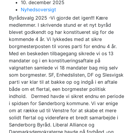
10. december 2025
Nyhedsoversigt
Byrådsvalg 2025 -Vi gjorde det igen!!! Kære
medlemmer. I skrivende stund er et nyt byråd
blevet godkendt og har konstitueret sig for de
kommende 4 år. Vi lykkedes med at sikre
borgmesterposten til vores parti for endnu 4 år.
Med en beskeden tilbagegang sikrede vi os 13
mandater og i en konstitueringsaftale på
valgnatten samlede vi 18 mandater bag mig selv
som borgmester. SF, Enhedslisten, DF og Slesvigsk
parti var klar til at bakke op og indgå i en aftale
både om et flertal, een borgmester politisk
indhold. Dermed havde vi sikret endnu en periode
i spidsen for Sønderborg kommune. Vi var enige
om at række ud til Venstre for at skabe et mere
solidt flertal og videreføre et bredt samarbejde i
Sønderborg Byråd. Liberal Alliance og
Danmarksdemokraterne havde på forhånd -og