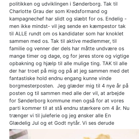
politikken og udviklingen i Sønderborg. Tak til
Charlotte Grau der som Kredsformand og
kampagnechef har slidt og slæbt for os. Endelig -
men ikke mindst- vil jeg sende en kæmpestor tak
til ALLE rundt om os kandidater som har knoklet
sammen med os. Tak til aktive medlemmer, til
familie og venner der dels har måtte undvære os
mange timer og dage, og for jeres store og vigtige
opbakning og hjælp til alle mulige ting. TAK til alle
der har troet på mig og på at jeg sammen med det
fantastiske hold endnu engang kunne vinde
borgmesterposten. Jeg glæder mig til 4 nye år på
posten og til sammen med alle der vil, at arbejde
for Sønderborg kommune men også for at vores
parti kommer til at stå endnu stærkere om 4 år. Nu
trænger vi til juleferie og jeg ønsker alle En
Glædelig Jul og et Godt nytår. Vi ses derude