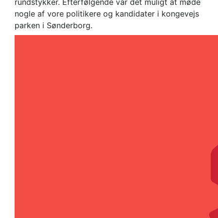
rundstykker. Efterfølgende var det muligt at møde
nogle af vore politikere og kandidater i kongevejs
parken i Sønderborg.