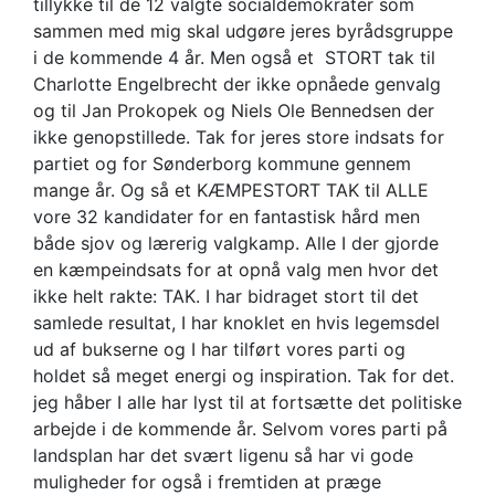
tillykke til de 12 valgte socialdemokrater som
sammen med mig skal udgøre jeres byrådsgruppe
i de kommende 4 år. Men også et STORT tak til
Charlotte Engelbrecht der ikke opnåede genvalg
og til Jan Prokopek og Niels Ole Bennedsen der
ikke genopstillede. Tak for jeres store indsats for
partiet og for Sønderborg kommune gennem
mange år. Og så et KÆMPESTORT TAK til ALLE
vore 32 kandidater for en fantastisk hård men
både sjov og lærerig valgkamp. Alle I der gjorde
en kæmpeindsats for at opnå valg men hvor det
ikke helt rakte: TAK. I har bidraget stort til det
samlede resultat, I har knoklet en hvis legemsdel
ud af bukserne og I har tilført vores parti og
holdet så meget energi og inspiration. Tak for det.
jeg håber I alle har lyst til at fortsætte det politiske
arbejde i de kommende år. Selvom vores parti på
landsplan har det svært ligenu så har vi gode
muligheder for også i fremtiden at præge