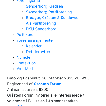
Foreningerne
Sønderborg Kredsen
Sønderborg Partiforening
Broager, Gråsten & Sundeved
Als Partiforening
DSU Sønderborg
Politikere
vores arrangementer
Kalender
Dét derbAtter
Nyheder
Kontakt os
2025
Vær Med
Valgmøde Gråsten
Dato og tidspunkt:
30. oktober 2025 kl. 19:00
Begivenhed af
Gråsten Forum
Ahlmannsparken, 6300
Gråsten Forum inviterer alle interesserede til
valgmøde i BHJsalen i Ahlmannsparken.