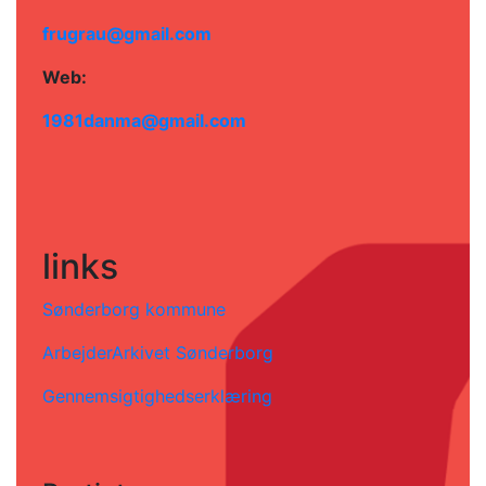
frugrau@gmail.com
Web:
1981danma@gmail.com
links
Sønderborg kommune
ArbejderArkivet Sønderborg
Gennemsigtighedserklæring