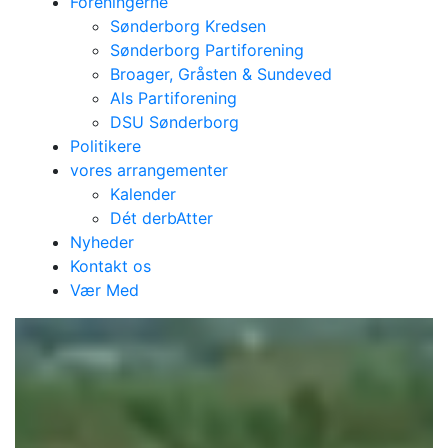
Foreningerne
Sønderborg Kredsen
Sønderborg Partiforening
Broager, Gråsten & Sundeved
Als Partiforening
DSU Sønderborg
Politikere
vores arrangementer
Kalender
Dét derbAtter
Nyheder
Kontakt os
Vær Med