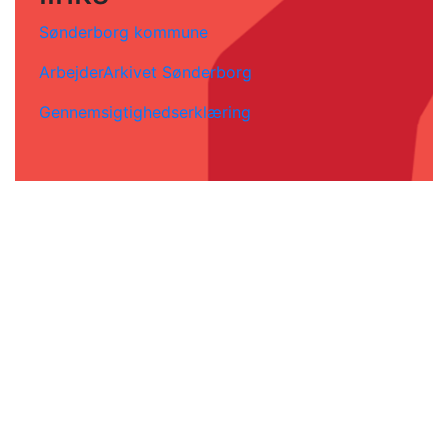
Sønderborg kommune
ArbejderArkivet Sønderborg
Gennemsigtighedserklæring
Partiet
Socialdemokratiet
Mette Frederiksen
S-aktiv
DSU