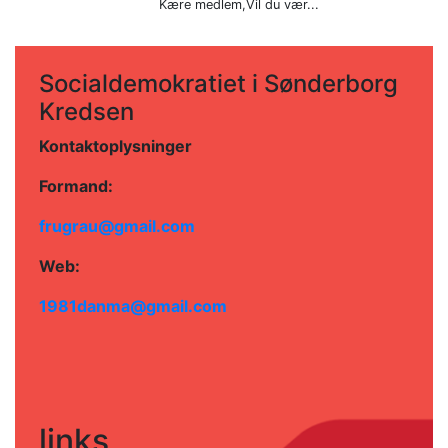
Kære medlem,Vil du vær...
Socialdemokratiet i Sønderborg
Kredsen
Kontaktoplysninger
Formand:
frugrau@gmail.com
Web:
1981danma@gmail.com
links