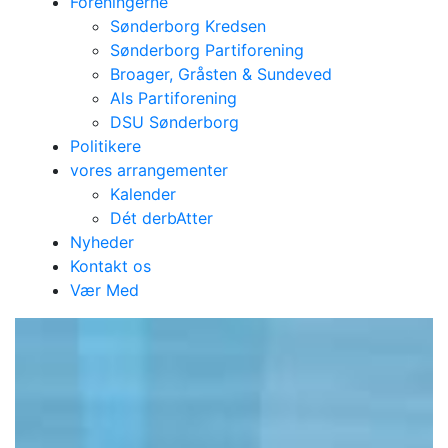
Foreningerne
Sønderborg Kredsen
Sønderborg Partiforening
Broager, Gråsten & Sundeved
Als Partiforening
DSU Sønderborg
Politikere
vores arrangementer
Kalender
Dét derbAtter
Nyheder
Kontakt os
Vær Med