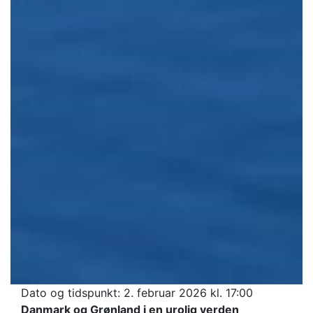
Dato og tidspunkt:
2. februar 2026 kl. 17:00
Danmark og Grønland i en urolig verden