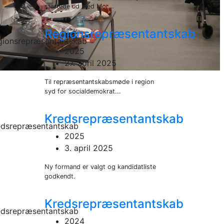
startede ud med Mor...
Regionsrepræsentantskab
2025
27. april 2025
Til repræsentantskabsmøde i region
syd for socialdemokrat...
Kredsrepræsentantskab
2025
3. april 2025
Ny formand er valgt og kandidatliste
godkendt.
Kredsrepræsentantskab
2024