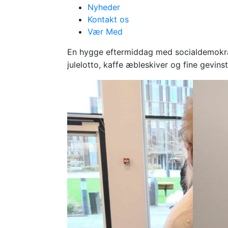
Nyheder
Kontakt os
Vær Med
Julehygge i Sø
En hygge eftermiddag med socialdemokr
julelotto, kaffe æbleskiver og fine gevins