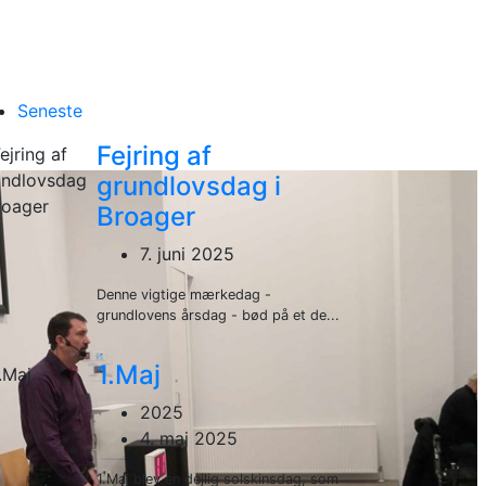
Seneste
Fejring af
grundlovsdag i
Broager
7. juni 2025
Denne vigtige mærkedag -
grundlovens årsdag - bød på et de...
1.Maj
2025
4. maj 2025
1.Maj blev en dejlig solskinsdag, som