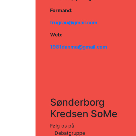
Formand:
frugrau@gmail.com
Web:
1981danma@gmail.com
Sønderborg
Kredsen SoMe
Følg os på
Debatgruppe