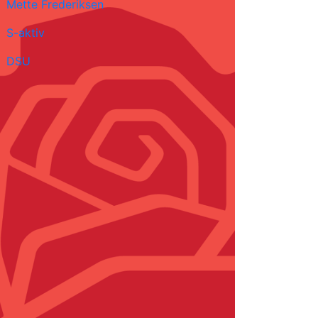
Mette Frederiksen
S-aktiv
DSU