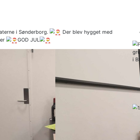
nderborg
aterne i Sønderborg.
Der blev hygget med
ter
GOD JUL