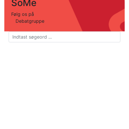
SoMe
Følg os på
Debatgruppe