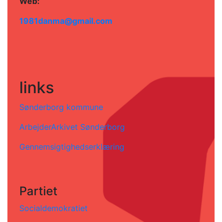
Web:
1981danma@gmail.com
links
Sønderborg kommune
ArbejderArkivet Sønderborg
Gennemsigtighedserklæring
Partiet
Socialdemokratiet