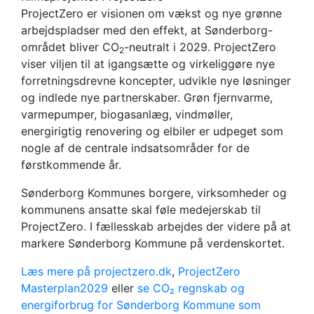
ProjectZero er visionen om vækst og nye grønne
arbejdspladser med den effekt, at Sønderborg-
området bliver CO
-neutralt i 2029. ProjectZero
2
viser viljen til at igangsætte og virkeliggøre nye
forretningsdrevne koncepter, udvikle nye løsninger
og indlede nye partnerskaber. Grøn fjernvarme,
varmepumper, biogasanlæg, vindmøller,
energirigtig renovering og elbiler er udpeget som
nogle af de centrale indsatsområder for de
førstkommende år.
Sønderborg Kommunes borgere, virksomheder og
kommunens ansatte skal føle medejerskab til
ProjectZero. I fællesskab arbejdes der videre på at
markere Sønderborg Kommune på verdenskortet.
Læs mere på projectzero.dk
,
ProjectZero
Masterplan2029
eller
se CO₂ regnskab og
energiforbrug for Sønderborg Kommune som