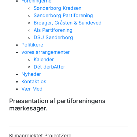
Foreningerne
Sønderborg Kredsen
Sønderborg Partiforening
Broager, Gråsten & Sundeved
Als Partiforening
DSU Sønderborg
Politikere
vores arrangementer
Kalender
Dét derbAtter
Nyheder
Kontakt os
Vær Med
Mærkesager
Præsentation af partiforeningens
mærkesager.
Klimaprojektet ProjectZero