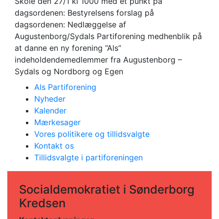
Skole den 27/1 kl 1000 med et punkt på
dagsordenen: Bestyrelsens forslag på
dagsordenen: Nedlæggelse af
Augustenborg/Sydals Partiforening medhenblik på
at danne en ny forening ”Als”
indeholdendemedlemmer fra Augustenborg –
Sydals og Nordborg og Egen
Als Partiforening
Nyheder
Kalender
Mærkesager
Vores politikere og tillidsvalgte
Kontakt os
Tillidsvalgte i partiforeningen
Socialdemokratiet i Sønderborg
Kredsen