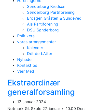
Foreningerne
Sønderborg Kredsen
Sønderborg Partiforening
Broager, Gråsten & Sundeved
Als Partiforening
DSU Sønderborg
Politikere
vores arrangementer
Kalender
Dét derbAtter
Nyheder
Kontakt os
Sønderborg
Vær Med
Nyheder
Ekstraordinær
generalforsamling
12. januar 2024
Notmark Gl. Skole 27. januar kl 10.00 Den